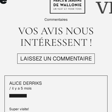
Commentaires
VOS AVIS NOUS
INTÉRESSENT !
LAISSEZ UN COMMENTAIRE
ALICE DERRIKS
/ il y a 5 mois
Etoile remplie
Etoile remplie
Etoile remplie
Etoile remplie
Etoile remplie
Super visite!