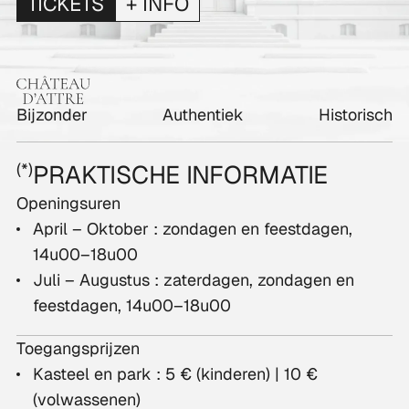
TICKETS
+ INFO
K
Bijzonder
Authentiek
Historisch
(*)
PRAKTISCHE INFORMATIE
Openingsuren
April – Oktober : zondagen en feestdagen,
14u00–18u00
Juli – Augustus : zaterdagen, zondagen en
feestdagen,
14u00–18u00
Toegangsprijzen
Kasteel en park : 5 € (kinderen) | 10 €
(volwassenen)