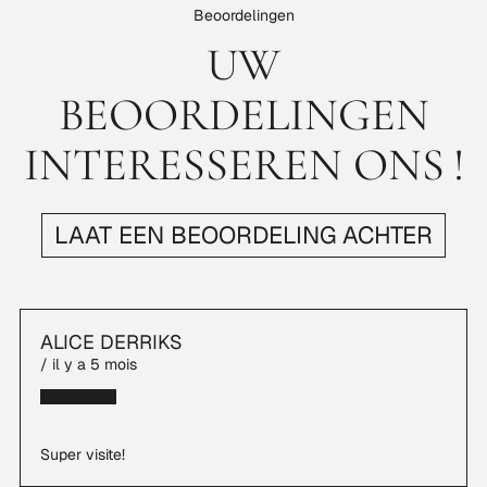
Beoordelingen
UW
BEOORDELINGEN
INTERESSEREN ONS !
LAAT EEN BEOORDELING ACHTER
ALICE DERRIKS
/ il y a 5 mois
Etoile remplie
Etoile remplie
Etoile remplie
Etoile remplie
Etoile remplie
Super visite!