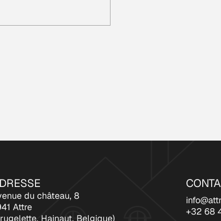
DRESSE
CONTA
venue du château, 8
info@att
41 Attre
+32 68 
rugelette, Hainaut, Belgique)