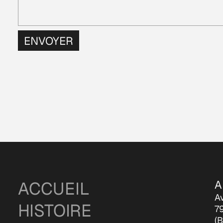
ENVOYER
ACCUEIL
A
A
HISTOIRE
79
(B