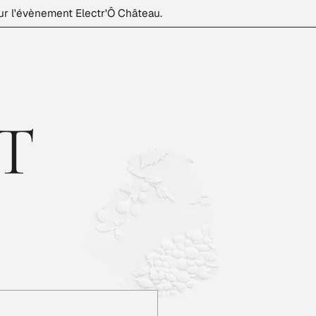
ur l'évènement Electr'Ô Château.
– CHÂTE
T