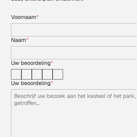
Voornaam
*
Naam
*
Uw beoordeling
*
1
2
3
4
5
Uw beoordeling
*