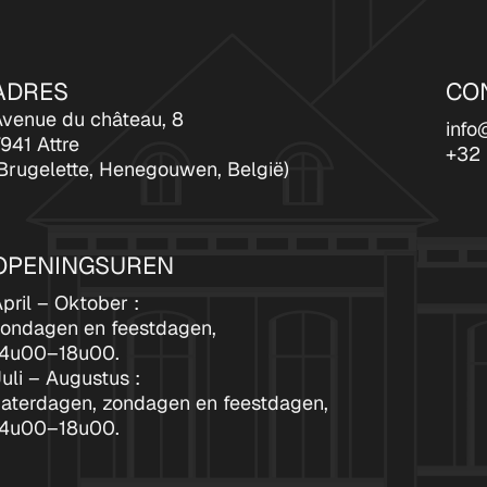
ADRES
CO
venue du château, 8
info
941 Attre
+32 
Brugelette, Henegouwen, België)
OPENINGSUREN
pril – Oktober :
zondagen en feestdagen,
14u00–18u00.
uli – Augustus :
aterdagen, zondagen en feestdagen,
14u00–18u00.