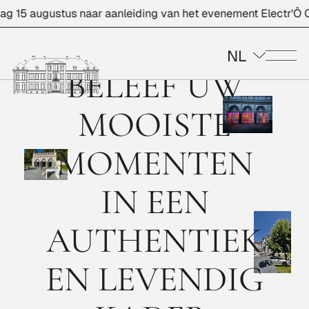
 15 augustus naar aanleiding van het evenement Electr'Ô Châ
NL
Me
BELEEF UW
MOOISTE
MOMENTEN
IN EEN
AUTHENTIEK
EN LEVENDIG